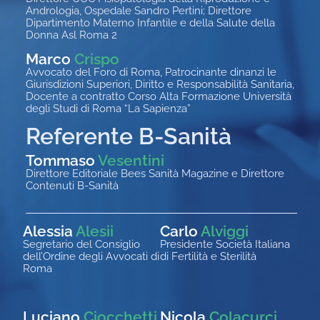
Andrologia, Ospedale Sandro Pertini; Direttore
Dipartimento Materno Infantile e della Salute della
Donna Asl Roma 2
Marco
Crispo
Avvocato del Foro di Roma, Patrocinante dinanzi le
Giurisdizioni Superiori, Diritto e Responsabilità Sanitaria,
Docente a contratto Corso Alta Formazione Università
degli Studi di Roma “La Sapienza”
Referente B-Sanità
Tommaso
Vesentini
Direttore Editoriale Bees Sanità Magazine e Direttore
Contenuti B-Sanità
Alessia
Alesii
Carlo
Alviggi
Segretario del Consiglio
Presidente Società Italiana
dell’Ordine degli Avvocati di
di Fertilità e Sterilità
Roma
Luciano
Ciocchetti
Nicola
Colacurci