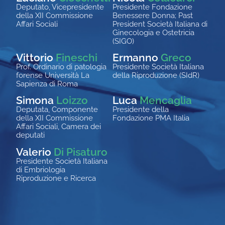
Deputato
,
Vicepresidente
Presidente Fondazione
della XII Commissione
Benessere Donna
;
Past
Affari Sociali
President Società Italiana di
Ginecologia e Ostetricia
(SIGO)
Vittorio
Fineschi
Ermanno
Greco
Prof. Ordinario di patologia
Presidente Società Italiana
forense Università La
della
Riproduzione
(
SIdR
)
Sapienza di Roma
Simona
Loizzo
Luca
Mencaglia
Deputata,
C
omponente
Presidente della
della XII Commissione
Fondazione PMA Italia
Affari Sociali, Camera dei
deputati
Valerio
Di Pisaturo
Presidente Società Italiana
di Embriologia
Riproduzione e Ricerca