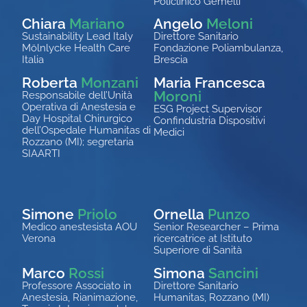
Policlinico Gemelli
Chiara
Mariano
Angelo
Meloni
Sustainability Lead Italy
Direttore Sanitario
Mölnlycke Health Care
Fondazione Poliambulanza,
Italia
Brescia
Roberta
Monzani
Maria Francesca
Moroni
Responsabile dell’Unità
Operativa di Anestesia e
ESG Project Supervisor
Day Hospital Chirurgico
Confindustria Dispositivi
dell’Ospedale Humanitas di
Medici
Rozzano (MI); segretaria
SIAARTI
Simone
Priolo
Ornella
Punzo
Medico anestesista AOU
Senior Researcher – Prima
Verona
ricercatrice at Istituto
Superiore di Sanità
Marco
Rossi
Simona
Sancini
Professore Associato in
Direttore Sanitario
Anestesia, Rianimazione,
Humanitas, Rozzano (MI)