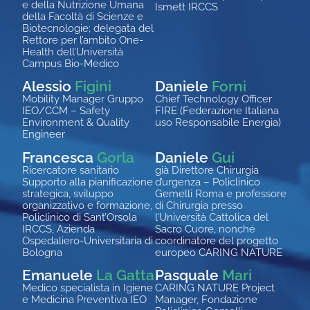
e della Nutrizione Umana
Ismett IRCCS
della Facoltà di Scienze e
Biotecnologie; delegata del
Rettore per l’ambito One-
Health dell’Università
Campus
Bio
-Medico
Alessio
Figini
Daniele
Forni
Mobility Manager Gruppo
Chief
Technology Officer
IEO/CCM – Safety
FIRE (Federazione Italiana
Environment & Quality
uso Responsabile Energia)
Engineer
Francesca
Gorla
Daniele
Gui
Ricercatore sanitario
già Direttore Chirurgia
Supporto alla pianificazione
d’urgenza – Policlinico
strategica, sviluppo
Gemelli Roma e professore
organizzativo e formazione,
di Chirurgia presso
Policlinico di Sant’Orsola
l’Università Cattolica del
IRCCS, Azienda
Sacro Cuore, nonché
Ospedaliero-Universitaria di
coordinatore del progetto
Bologna
europeo CARING NATURE
Emanuele
La Gatta
Pasquale
Mari
Medico specialista in Igiene
CARING NATURE Project
e Medicina Preventiva IEO
Manager, Fondazione