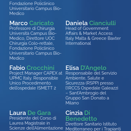
Fondazione Policlinico
Universitario Campus
Bio
-
Medico
Marco
Caricato
Daniela
Cianciulli
Professore di Chirurgia
Head of Government
Università Campus
Bio
-
Affairs & Market Access
Medico, Direttore UOC
Italy Malta & Greece Baxter
Chirurgia Colo-rettale,
International
Fondazione Policlinico
Universitario Campus
Bio
-
Medico
Fabio
Crocchini
Elisa
D’Angelo
Project Manager CAPEX at
Responsabile del Servizio
UPMC Italy. Responsible
Ambiente, Salute e
Unico Procedimento
Sicurezza (RSPP) presso
dell’ospedale ISMETT 2
l’IRCCS Ospedale Galeazzi
– Sant’Ambrogio del
Gruppo San Donato a
Milano
Laura
De Gara
Cinzia
Di
Benedetto
Presidente del Corso di
Laurea Magistrale in
Direttore Sanitario
Istituto
Scienze dell’Alimentazione
Mediterraneo per i Trapianti