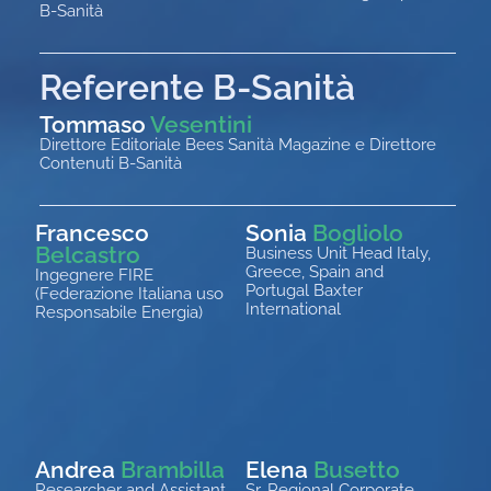
B-Sanità
Referente B-Sanità
Tommaso
Vesentini
Direttore Editoriale Bees Sanità Magazine e Direttore
Contenuti B-Sanità
Francesco
Sonia
Bogliolo
Belcastro
Business Unit Head Italy,
Greece, Spain and
Ingegnere FIRE
Portugal Baxter
(Federazione Italiana uso
International
Responsabile Energia)
Andrea
Brambilla
Elena
Busetto
Researcher and Assistant
Sr. Regional Corporate