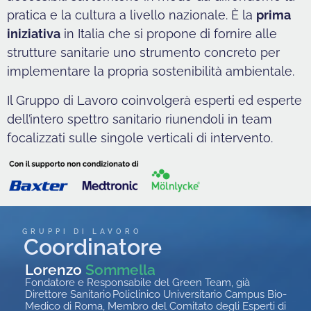
pratica e la cultura a livello nazionale. È la
prima
iniziativa
in Italia che si propone di fornire alle
strutture sanitarie uno strumento concreto per
implementare la propria sostenibilità ambientale.
Il Gruppo di Lavoro coinvolgerà esperti ed esperte
dell’intero spettro sanitario riunendoli in team
focalizzati sulle singole verticali di intervento.
GRUPPI DI LAVORO
Coordinatore
Lorenzo
Sommella
Fondatore
e Responsabile del Green Team, già
Direttore Sanitario Policlinico Universitario Campus
Bio
-
Medico di Roma, Membro del Comitato degli Esperti di