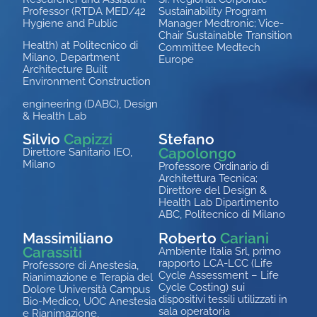
Professor (RTDA MED/42
Sustainability Program
Hygiene and Public
Manager Medtronic; Vice-
Chair Sustainable Transition
Health) at Politecnico di
Committee Medtech
Milano, Department
Europe
Architecture Built
Environment Construction
engineering (DABC), Design
& Health Lab
Silvio
Capizzi
Stefano
Capolongo
Direttore Sanitario IEO,
Milano
Professore Ordinario di
Architettura Tecnica;
Direttore del Design &
Health Lab Dipartimento
ABC, Politecnico di Milano
Massimiliano
Roberto
Cariani
Carassiti
Ambiente Italia
Srl
, primo
rapporto LCA-LCC (Life
Professore di Anestesia,
Cycle
Assessment
– Life
Rianimazione e Terapia del
Cycle
Costing
) sui
Dolore Università Campus
dispositivi tessili utilizzati in
Bio
-Medico, UOC Anestesia
sala operatoria
e Rianimazione,