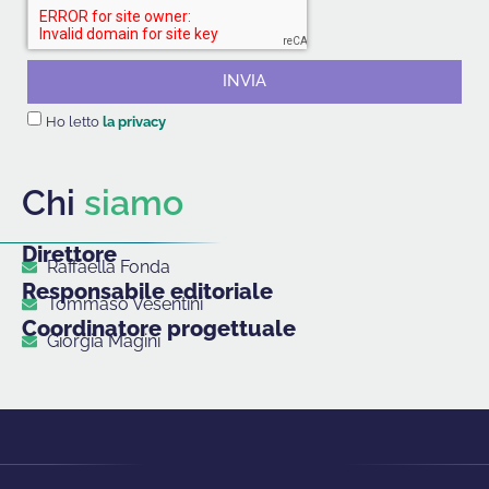
INVIA
Ho letto
la privacy
Chi
siamo
Direttore
Raffaella Fonda
Responsabile editoriale
Tommaso Vesentini
Coordinatore progettuale
Giorgia Magini