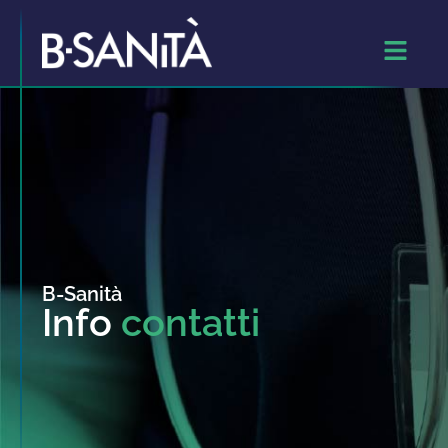
B-Sanità
Info
contatti