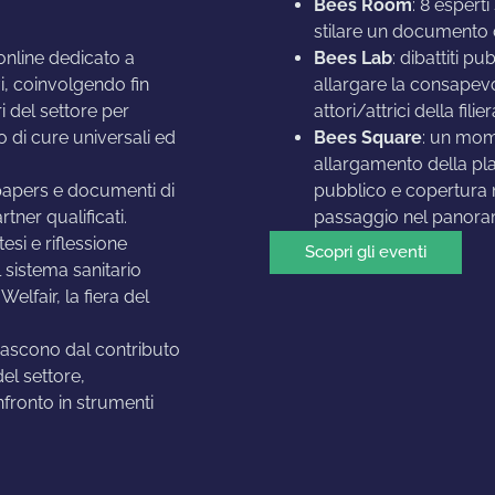
Bees Room
: 8 espert
stilare un documento
online dedicato a
Bees Lab
: dibattiti p
i, coinvolgendo fin
allargare la consapevol
ri del settore per
attori/attrici della filie
o di cure universali ed
Bees Square
: un mome
allargamento della pl
 papers e documenti di
pubblico e copertura 
tner qualificati.
passaggio nel panoram
tesi e riflessione
Scopri gli eventi
l sistema sanitario
lfair, la fiera del
nascono dal contributo
del settore,
fronto in strumenti