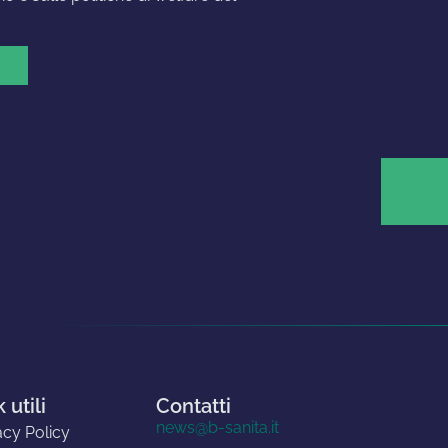
 utili
Contatti
news@b-sanita.it
acy Policy