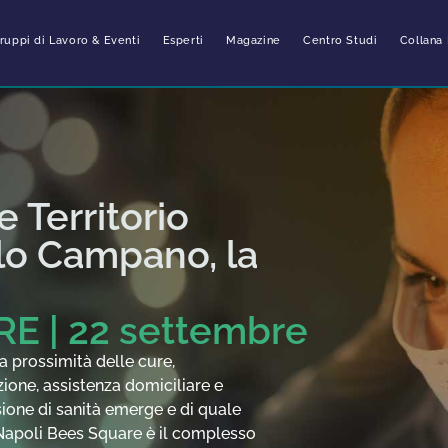
ruppi di Lavoro & Eventi
Esperti
Magazine
Centro Studi
Collana 
e Territorio
lo Campano, la
E | 22 settembre
a prossimità delle cure,
zione, assistenza domiciliare e
isione di sanità emerge e di quale
 Napoli Bees Square è il complesso