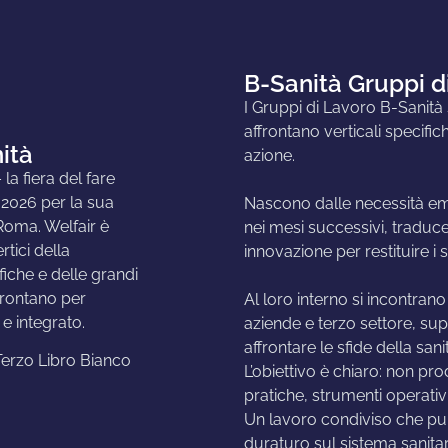
B-Sanità Gruppi d
I Gruppi di Lavoro B-Sanità s
affrontano verticali specifi
nità
azione.
a fiera del fare
 2026 per la sua
Nascono dalle necessità em
Roma. Welfair è
nei mesi successivi, traduce
tici della
innovazione per restituire i s
fiche e delle grandi
frontano per
Al loro interno si incontrano i
 e integrato.
aziende e terzo settore, sup
affrontare le sfide della san
 Terzo Libro Bianco
L’obiettivo è chiaro: non pr
pratiche, strumenti operativi
Un lavoro condiviso che pu
duraturo sul sistema sanitari