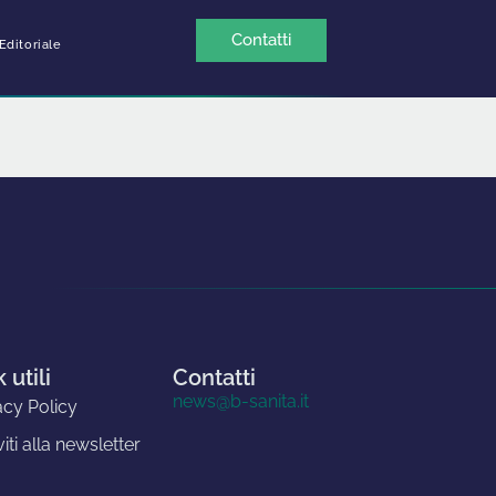
Contatti
Editoriale
 utili
Contatti
news@b-sanita.it
acy Policy
viti alla newsletter