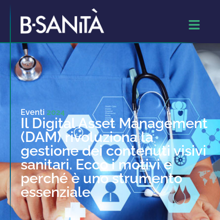
Eventi
2024
Il Digital Asset Management
(DAM) rivoluziona la
gestione dei contenuti visivi
sanitari. Ecco i motivi e
perché è uno strumento
essenziale